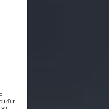
x
 ou d’un
ment.