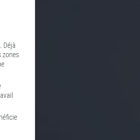
. Déjà
s zones
ne
e
avail
néficie