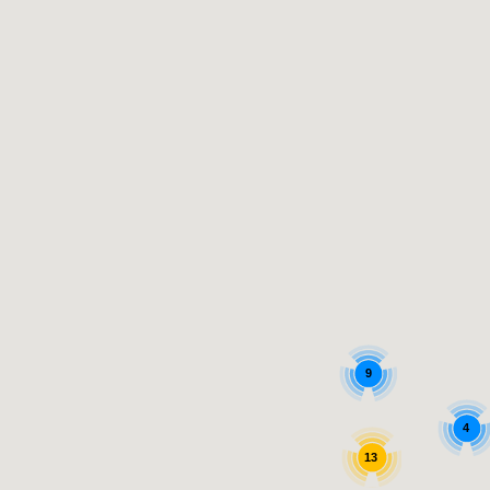
9
4
13