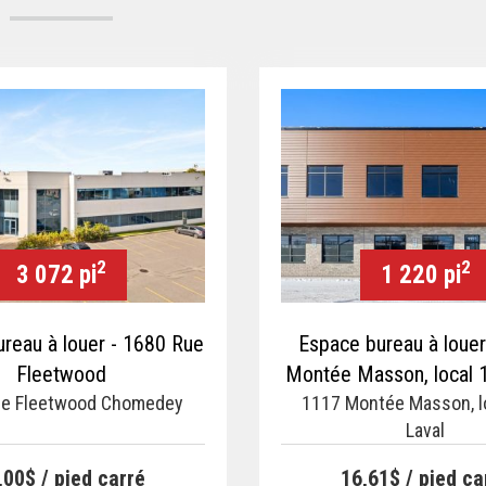
2
2
3 072 pi
1 220 pi
reau à louer - 1680 Rue
Espace bureau à loue
Fleetwood
Montée Masson, local 1
ue Fleetwood Chomedey
1117 Montée Masson, l
(Duvernay)
Laval
,00$ / pied carré
16,61$ / pied ca