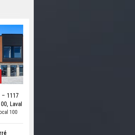
r – 1117
00, Laval
ocal 100
rré