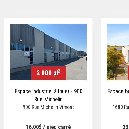
2
2 000 pi
Espace industriel à louer - 900
Espace bu
Rue Michelin
900 Rue Michelin Vimont
1680 R
16,00$ / pied carré
23