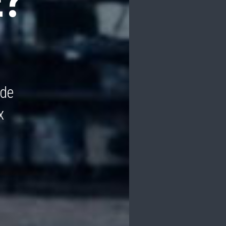
E?
 de
x